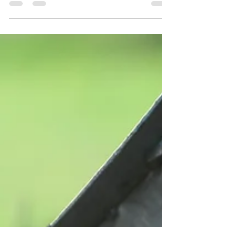
Erstellen Sie einen Untertitel für Ihren Beitrag,
der den Beitragsinhalt in wenigen klaren
Sätzen zusammenfasst und Ihre Leser dazu...